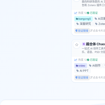
面向科研场景的 A
告和 Zotero 插
热度 12
已验证
AI文
bangong5
深度研究
Zot
验证链接
点击卡片
超合体 Chaoh
新
一站式 AI 创作工
乐、语音、PSD 
热度 12
已验证
AI创作
video
AI PPT
验证链接
点击卡片