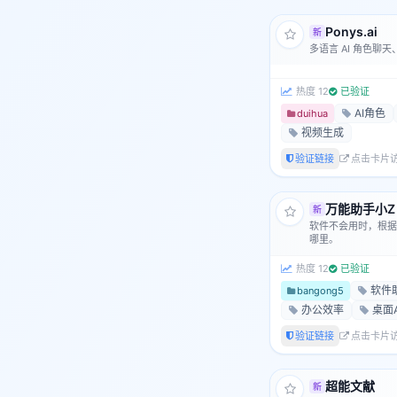
Ponys.ai
新
多语言 AI 角色聊
热度 12
已验证
AI角色
duihua
视频生成
验证链接
点击卡片
万能助手小Z
新
软件不会用时，根据
哪里。
热度 12
已验证
软件
bangong5
办公效率
桌面A
验证链接
点击卡片
超能文献
新