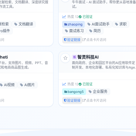
I 文献检索、文档翻译、深度研究报
牛牛面试 - AI 面试助手，帮你更从容地准
件工作流工具。
试。
热度 12
已验证
献检索
文档翻译
AI面试助手
求职
zhaoping
ero插件
面试练习
简历
访问
验证链接
点击卡片访问
eti
智灵科技AI
新
具平台，支持图片、视频、PPT、音
面向政府、企业和园区平台的AI应用软件定
分层和电商商品图生成。
制开发、本地化部署、私有化知识库与Agen
工作流服务。
热度 12
已验证
AI视频
AI图片
企业服务
bangong5
访问
验证链接
点击卡片访问