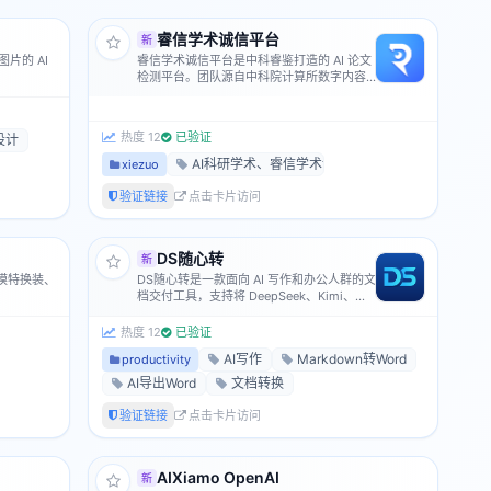
睿信学术诚信平台
新
片的 AI
睿信学术诚信平台是中科睿鉴打造的 AI 论文
检测平台。团队源自中科院计算所数字内容
鉴伪实验室，深耕伪造检测二十余年，技术
支撑国家反诈 APP、学习强国等国家级平
台，现已获多所双一流高校合作采用。
热度 12
已验证
设计
AI科研学术、睿信学术诚信平台、AI数据分析、AI内
xiezuo
验证链接
点击卡片访问
DS随心转
新
、模特换装、
DS随心转是一款面向 AI 写作和办公人群的文
档交付工具，支持将 DeepSeek、Kimi、豆
包、元宝、千问、智谱清言、ChatGPT、
Gemini 等 AI 生成的 Markdown 内容一键导
热度 12
已验证
出为 Word、Excel、PDF 和图片，可以在这
AI写作
Markdown转Word
productivity
些AI页面中实现一键进行导出。
AI导出Word
文档转换
验证链接
点击卡片访问
AIXiamo OpenAI
新