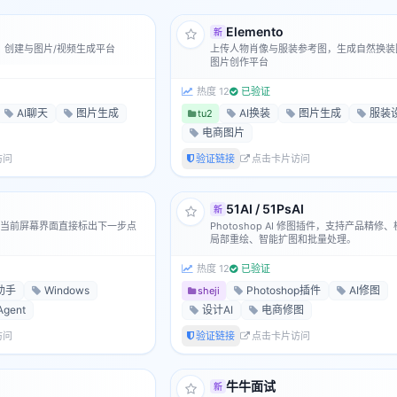
Elemento
新
天、创建与图片/视频生成平台
上传人物肖像与服装参考图，生成自然换装图
图片创作平台
热度 12
已验证
AI聊天
图片生成
AI换装
图片生成
服装
tu2
电商图片
访问
验证链接
点击卡片访问
51AI / 51PsAI
新
当前屏幕界面直接标出下一步点
Photoshop AI 修图插件，支持产品精修
局部重绘、智能扩图和批量处理。
热度 12
已验证
助手
Windows
Photoshop插件
AI修图
sheji
gent
设计AI
电商修图
访问
验证链接
点击卡片访问
牛牛面试
新